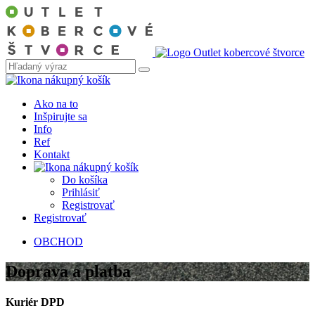
Ako na to
Inšpirujte sa
Info
Ref
Kontakt
Do košíka
Prihlásiť
Registrovať
Registrovať
OBCHOD
Doprava a platba
Kuriér DPD