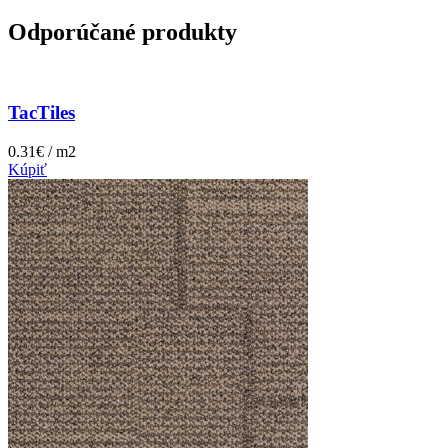
Odporúčané produkty
TacTiles
0.31€ / m2
Kúpiť