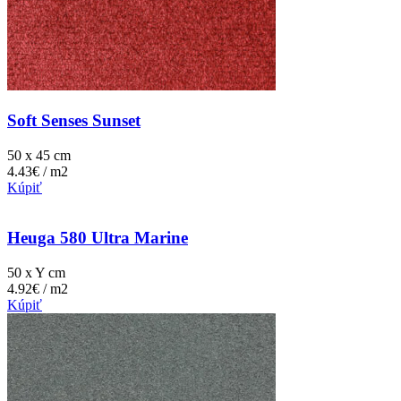
Soft Senses Sunset
50 x 45 cm
4.43€ / m2
Kúpiť
Heuga 580 Ultra Marine
50 x Y cm
4.92€ / m2
Kúpiť