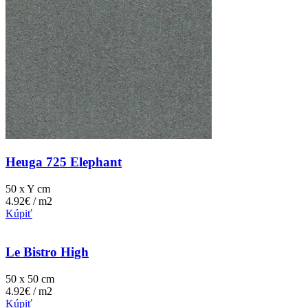
Heuga 725 Elephant
50 x Y cm
4.92€ / m2
Kúpiť
Le Bistro High
50 x 50 cm
4.92€ / m2
Kúpiť