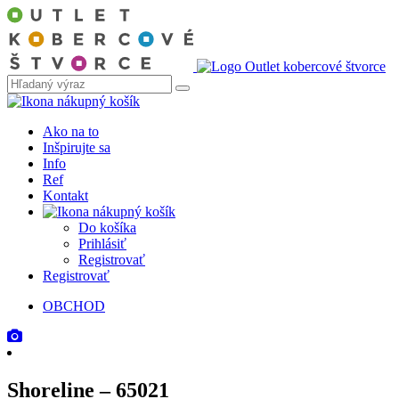
Ako na to
Inšpirujte sa
Info
Ref
Kontakt
Do košíka
Prihlásiť
Registrovať
Registrovať
OBCHOD
Shoreline – 65021