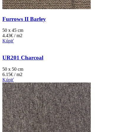
Furrows II Barley
50 x 45 cm
4.43€ / m2
Kúpiť
UR201 Charcoal
50 x 50 cm
6.15€ / m2
Kúpiť