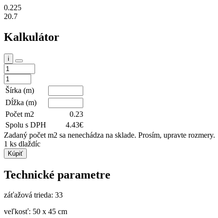
0.225
20.7
Kalkulátor
i
Šírka (m)
Dĺžka (m)
Počet m2
0.23
Spolu s DPH
4.43
€
Zadaný počet m2 sa nenechádza na sklade. Prosím, upravte rozmery.
1
ks dlaždíc
Kúpiť
Technické parametre
záťažová trieda: 33
veľkosť: 50 x 45 cm