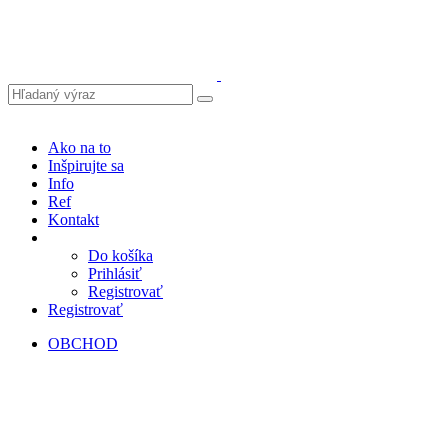
Ako na to
Inšpirujte sa
Info
Ref
Kontakt
Do košíka
Prihlásiť
Registrovať
Registrovať
OBCHOD