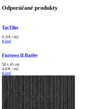
Odporúčané produkty
TacTiles
0.31€ / m2
Kúpiť
Furrows II Barley
50 x 45 cm
4.43€ / m2
Kúpiť