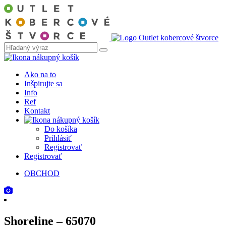
Ako na to
Inšpirujte sa
Info
Ref
Kontakt
Do košíka
Prihlásiť
Registrovať
Registrovať
OBCHOD
Shoreline – 65070