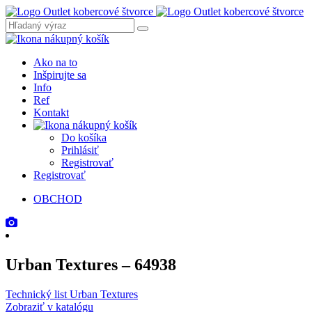
Ako na to
Inšpirujte sa
Info
Ref
Kontakt
Do košíka
Prihlásiť
Registrovať
Registrovať
OBCHOD
Urban Textures – 64938
Technický list Urban Textures
Zobraziť v katalógu