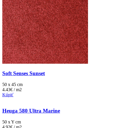
Soft Senses Sunset
50 x 45 cm
4.43€ / m2
Kúpiť
Heuga 580 Ultra Marine
50 x Y cm
4.92€ / m2