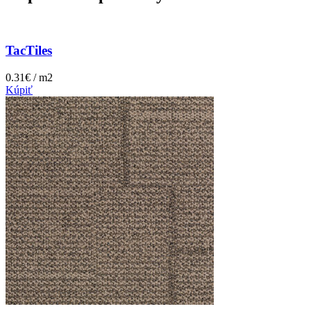
TacTiles
0.31€ / m2
Kúpiť